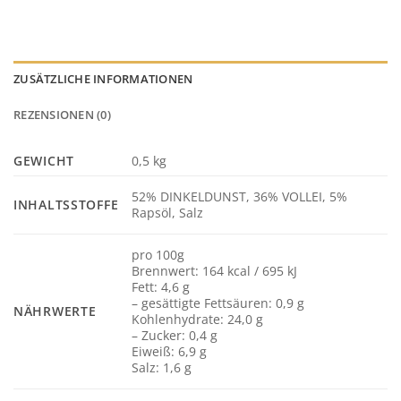
ZUSÄTZLICHE INFORMATIONEN
REZENSIONEN (0)
GEWICHT
0,5 kg
52% DINKELDUNST, 36% VOLLEI, 5%
INHALTSSTOFFE
Rapsöl, Salz
pro 100g
Brennwert: 164 kcal / 695 kJ
Fett: 4,6 g
– gesättigte Fettsäuren: 0,9 g
NÄHRWERTE
Kohlenhydrate: 24,0 g
– Zucker: 0,4 g
Eiweiß: 6,9 g
Salz: 1,6 g