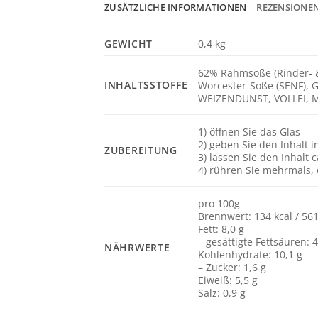
ZUSÄTZLICHE INFORMATIONEN
REZENSIONEN
GEWICHT
0,4 kg
62% Rahmsoße (Rinder- &
INHALTSSTOFFE
Worcester-Soße (SENF), 
WEIZENDUNST, VOLLEI, M
1) öffnen Sie das Glas
2) geben Sie den Inhalt i
ZUBEREITUNG
3) lassen Sie den Inhalt 
4) rühren Sie mehrmals,
pro 100g
Brennwert: 134 kcal / 561
Fett: 8,0 g
– gesättigte Fettsäuren: 4
NÄHRWERTE
Kohlenhydrate: 10,1 g
– Zucker: 1,6 g
Eiweiß: 5,5 g
Salz: 0,9 g