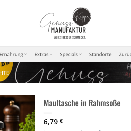
Ernährung
Extras
Specials
Standorte
Zurü
HTE
Maultasche in Rahmsoße
6,79
€