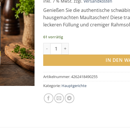
inkl. 7 % MwSt.
zzgl.
Versandkosten
Genießen Sie die authentische schwäbi
hausgemachten Maultaschen! Diese trad
leckeren Füllung und cremiger Rahmsoß
61 vorrätig
Maultasche in Rahmsoße Menge
IN DEN 
Artikelnummer:
4262418490255
Kategorie:
Hauptgerichte