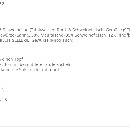
 (0)
 Schweinesud (Trinkwasser, Rind- & Schweinefleisch, Gemüse (SEL
Gewürze) Sahne, 38% Maultasche (36% Schweinefleisch, 12% Rindfl
ILCH, SELLERIE, Gewürze (Knoblauch)
n einen Topf
ca. 10 min. bei mittlerer Stufe köcheln
 damit die Soße nicht anbrennt
 kJ
,3 g