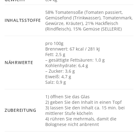
58% Tomatensoße (Tomaten passiert,
Gemüsefond (Trinkwasser), Tomatenmark,
INHALTSSTOFFE
Gewürze, Kräuter), 21% Hackfleisch
(Rindfleisch), 15% Gemüse (SELLERIE)
pro 100g
Brennwert: 67 kcal / 281 kJ
Fett: 2,5 g
– gesättigte Fettsäuren: 1,0 g
NÄHRWERTE
Kohlenhydrate: 6,4 g
– Zucker: 3,6 g
Eiweiß: 4,7 g
Salz: 0,9 g
1) öffnen Sie das Glas
2) geben Sie den Inhalt in einen Topf
3) lassen Sie den Inhalt ca. 15 min. bei
ZUBEREITUNG
mittlerer Stufe köcheln
4) rühren Sie mehrmals, damit die
Bolognese nicht anbrennt