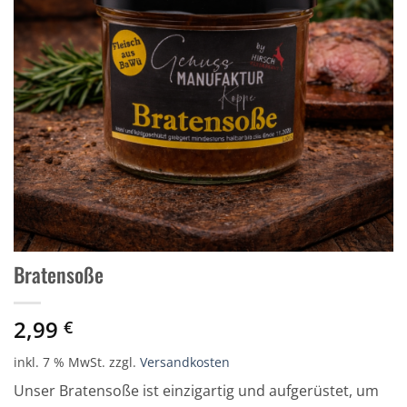
Bratensoße
2,99
€
inkl. 7 % MwSt.
zzgl.
Versandkosten
Unser Bratensoße ist einzigartig und aufgerüstet, um