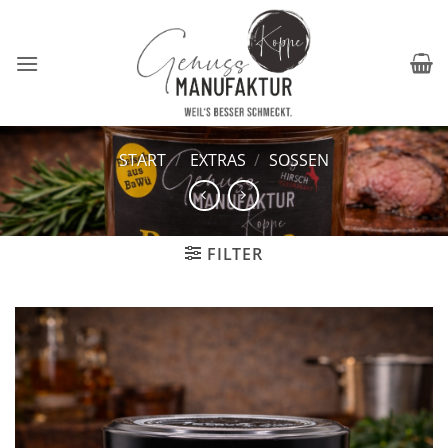
Zum
Inhalt
springen
START
/
EXTRAS
/
SOSSEN
FILTER