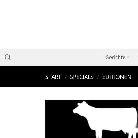
Zum
Inhalt
springen
Gerichte
START
/
SPECIALS
/
EDITIONEN