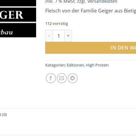
inkl. 7 % MwSt.
zzgl.
Versandkosten
Fleisch von der Familie Geiger aus Biet
112 vorrätig
Gulaschsuppe GEIGER Menge
IN DEN 
Kategorien:
Editionen
,
High Protein
 (0)