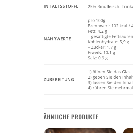
INHALTSSTOFFE
25% Rindfleisch, Trin
pro 100g
Brennwert: 102 kcal / 
Fett: 4,2 g
– gesättigte Fettsäuren
NÄHRWERTE
Kohlenhydrate: 5,9 g
– Zucker: 1,7 g
Eiweiß: 10,1 g
Salz: 0,9 g
1) öffnen Sie das Glas
2) geben Sie den Inhal
ZUBEREITUNG
3) lassen Sie den Inhal
4) rühren Sie mehrmal
ÄHNLICHE PRODUKTE